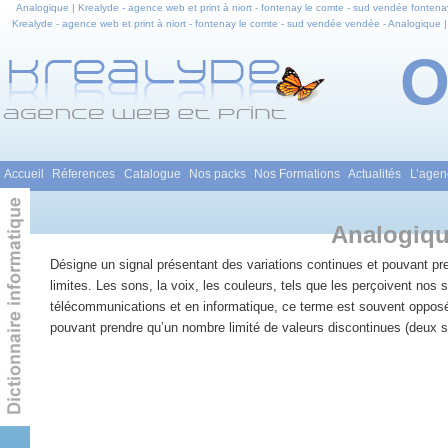
Analogique | Krealyde - agence web et print à niort - fontenay le comte - sud vendée fontenay
Krealyde - agence web et print à niort - fontenay le comte - sud vendée vendée - Analogique |
agence web et print à niort - fontenay le comte - sud vendée en pays de la loire - Analogiqu
identité visuelle - graphisme - Print
Menu principal
Accueil
Réferences
Catalogue
Nos packs
Nos Formations
Actualités
L’agen
Aller au contenu principal
Aller au contenu secondaire
Analogiq
Désigne un signal présentant des variations continues et pouvant pr
limites. Les sons, la voix, les couleurs, tels que les perçoivent nos
télécommunications et en informatique, ce terme est souvent opposé 
pouvant prendre qu’un nombre limité de valeurs discontinues (deux si 