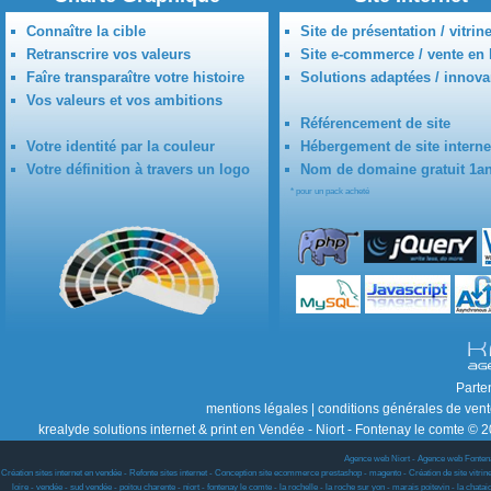
Connaître la cible
Site de présentation / vitrin
Retranscrire vos valeurs
Site e-commerce / vente en 
Faîre transparaître votre histoire
Solutions adaptées / innova
Vos valeurs et vos ambitions
Référencement de site
Votre identité par la couleur
Hébergement de site interne
Votre définition à travers un logo
Nom de domaine gratuit 1a
* pour un pack acheté
Parte
mentions légales
|
conditions générales de ven
krealyde solutions internet & print en Vendée - Niort - Fontenay le comte © 2
Agence web Niort
-
Agence web Fonten
Création sites internet en vendée - Refonte sites internet - Conception site ecommerce prestashop - magento - Création de site vitrine w
loire - vendée - sud vendée - poitou charente - niort - fontenay le comte - la rochelle - la roche sur yon - marais poitevin - la chat