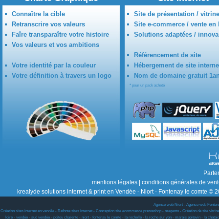
Connaître la cible
Site de présentation / vitrin
Retranscrire vos valeurs
Site e-commerce / vente en 
Faîre transparaître votre histoire
Solutions adaptées / innova
Vos valeurs et vos ambitions
Référencement de site
Votre identité par la couleur
Hébergement de site interne
Votre définition à travers un logo
Nom de domaine gratuit 1a
* pour un pack acheté
Parte
mentions légales
|
conditions générales de ven
krealyde solutions internet & print en Vendée - Niort - Fontenay le comte © 2
Agence web Niort
-
Agence web Fonten
Création sites internet en vendée - Refonte sites internet - Conception site ecommerce prestashop - magento - Création de site vitrine w
loire - vendée - sud vendée - poitou charente - niort - fontenay le comte - la rochelle - la roche sur yon - marais poitevin - la chat