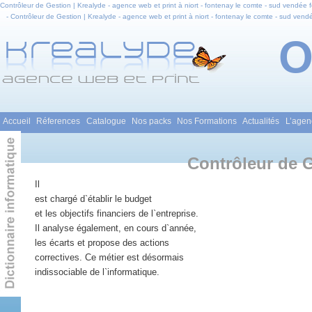
Contrôleur de Gestion | Krealyde - agence web et print à niort - fontenay le comte - sud vendée f
- Contrôleur de Gestion | Krealyde - agence web et print à niort - fontenay le comte - sud ven
charente - Contrôleur de Gestion | Krealyde - agence web et print à niort - fontenay le comte - s
vendée sud vendée - Conception site ecommerce - identité visu
Menu principal
Accueil
Réferences
Catalogue
Nos packs
Nos Formations
Actualités
L’agen
Aller au contenu principal
Aller au contenu secondaire
Contrôleur de 
Il
est chargé d`établir le budget
et les objectifs financiers de l`entreprise.
Il analyse également, en cours d`année,
les écarts et propose des actions
correctives. Ce métier est désormais
indissociable de l`informatique.