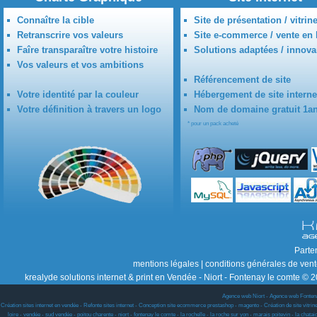
Connaître la cible
Site de présentation / vitrin
Retranscrire vos valeurs
Site e-commerce / vente en 
Faîre transparaître votre histoire
Solutions adaptées / innova
Vos valeurs et vos ambitions
Référencement de site
Votre identité par la couleur
Hébergement de site interne
Votre définition à travers un logo
Nom de domaine gratuit 1a
* pour un pack acheté
Parte
mentions légales
|
conditions générales de ven
krealyde solutions internet & print en Vendée - Niort - Fontenay le comte © 2
Agence web Niort
-
Agence web Fonten
Création sites internet en vendée - Refonte sites internet - Conception site ecommerce prestashop - magento - Création de site vitrine w
loire - vendée - sud vendée - poitou charente - niort - fontenay le comte - la rochelle - la roche sur yon - marais poitevin - la chat