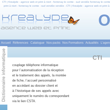
CTI | Krealyde - agence web et print à niort - fontenay le comte - sud vendée fontenay le comte
print à niort - fontenay le comte - sud vendée vendée - CTI | Krealyde - agence web et print à 
comte - sud vendée en pays de la loire - CTI | Krealyde - agence web et print à niort - fontenay 
infograp
Menu principal
Accueil
Réferences
Catalogue
Nos packs
Nos Formations
Actualités
L’agen
Aller au contenu principal
Aller au contenu secondaire
CTI
couplage téléphone informatique
pour l`automatisation de la réception
et le traitement des appels, la montée
de fiche, l`accueil personnalisé
en accédant au dossier client et
à l`historique de ses appels avec
uniquement le numéro du correspondant
via le lien CSTA.