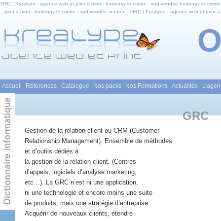
GRC | Krealyde - agence web et print à niort - fontenay le comte - sud vendée fontenay le comte
print à niort - fontenay le comte - sud vendée vendée - GRC | Krealyde - agence web et print à 
comte - sud vendée en pays de la loire - GRC | Krealyde - agence web et print à niort - fontena
et infogra
Menu principal
Accueil
Réferences
Catalogue
Nos packs
Nos Formations
Actualités
L’agen
Aller au contenu principal
Aller au contenu secondaire
GRC
Gestion de la relation client ou CRM (Customer
Relationship Management). Ensemble de méthodes
et d’outils dédiés à
la gestion de la relation client. (Centres
d’appels, logiciels d’analyse marketing,
etc…). La GRC n’est ni une application,
ni une technologie et encore moins une suite
de produits, mais une stratégie d’entreprise.
Acquérir de nouveaux clients, étendre