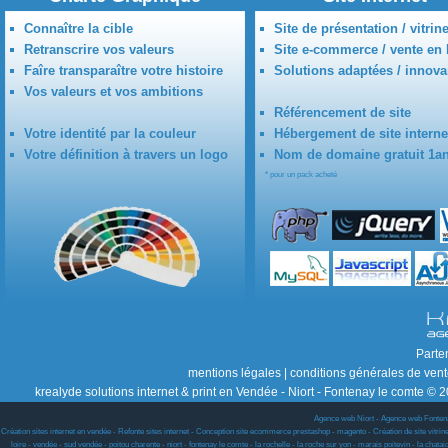
Connaître la cible
Site de présentation / vitrin
Retranscrire vos valeurs
Site e-commerce / vente en 
Faîre transparaître votre histoire
Solutions adaptées / innova
Vos valeurs et vos ambitions
Référencement de site
Votre identité par la couleur
Hébergement de site interne
Votre définition à travers un logo
Nom de domaine gratuit 1a
* pour un pack acheté
Parte
mentions légales
|
conditions générales de ven
krealyde solutions internet & print en Vendée - Niort - Fontenay le comte © 2
Agence web Niort
-
Agence web Fonten
Création sites internet en vendée - Refonte sites internet - Conception site ecommerce prestashop - magento - Création de site vitrine w
loire - vendée - sud vendée - poitou charente - niort - fontenay le comte - la rochelle - la roche sur yon - marais poitevin - la chat