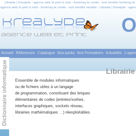
Librairie | Krealyde - agence web et print à niort - fontenay le comte - sud vendée fontenay le c
agence web et print à niort - fontenay le comte - sud vendée vendée - Librairie | Krealyde - agenc
niort - fontenay le comte - sud vendée en pays de la loire - Librairie | Krealyde - agence web et
Print - Formations we
Menu principal
Accueil
Réferences
Catalogue
Nos packs
Nos Formations
Actualités
L’agen
Aller au contenu principal
Aller au contenu secondaire
Librairie
Ensemble de modules informatiques
ou de fichiers utiles à un langage
de programmation, constituant des briques
élémentaires de codes (entrées/sorties,
interfaces graphiques, sockets réseau,
librairies mathématiques …) réexploitables.