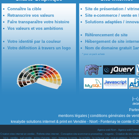
Connaître la cible
Site de présentation / vitrin
Retranscrire vos valeurs
Site e-commerce / vente en 
Faîre transparaître votre histoire
Solutions adaptées / innova
Vos valeurs et vos ambitions
Référencement de site
Votre identité par la couleur
Hébergement de site interne
Votre définition à travers un logo
Nom de domaine gratuit 1a
* pour un pack acheté
Parte
mentions légales
|
conditions générales de ven
krealyde solutions internet & print en Vendée - Niort - Fontenay le comte © 2
Agence web Niort
-
Agence web Fonten
Création sites internet en vendée - Refonte sites internet - Conception site ecommerce prestashop - magento - Création de site vitrine w
loire - vendée - sud vendée - poitou charente - niort - fontenay le comte - la rochelle - la roche sur yon - marais poitevin - la chat