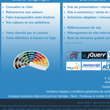
Connaître la cible
Site de présentation / vitrin
Retranscrire vos valeurs
Site e-commerce / vente en 
Faîre transparaître votre histoire
Solutions adaptées / innova
Vos valeurs et vos ambitions
Référencement de site
Votre identité par la couleur
Hébergement de site interne
Votre définition à travers un logo
Nom de domaine gratuit 1a
* pour un pack acheté
Parte
mentions légales
|
conditions générales de ven
krealyde solutions internet & print en Vendée - Niort - Fontenay le comte © 2
Agence web Niort
-
Agence web Fonten
Création sites internet en vendée - Refonte sites internet - Conception site ecommerce prestashop - magento - Création de site vitrine w
loire - vendée - sud vendée - poitou charente - niort - fontenay le comte - la rochelle - la roche sur yon - marais poitevin - la chat