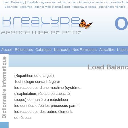
Load Balancing | Krealyde - agence web et print à niort - fontenay le comte - sud vendée font
Balancing | Krealyde - agence web et print à niort - fontenay le comte - sud vendée vendée -
Balancing | Krealyde - agence web et print à niort - fontenay le comte - sud vendée en pays 
Conception site ecommerce - identité visuelle - gra
Menu principal
Accueil
Réferences
Catalogue
Nos packs
Nos Formations
Actualités
L’agen
Aller au contenu principal
Aller au contenu secondaire
Load Balan
(Répartition de charges)
Technologie servant à gérer
les ressources d’une machine (système
d’exploitation, réseau ou capacité
disque) de manière à redistribuer
les données et/ou les processus parmi
les ressources des autres éléments
du réseau.