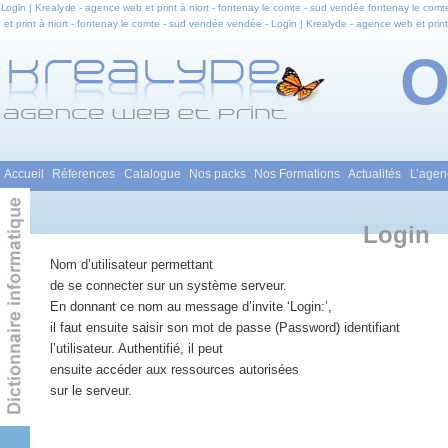
Login | Krealyde - agence web et print à niort - fontenay le comte - sud vendée fontenay le comte
et print à niort - fontenay le comte - sud vendée vendée - Login | Krealyde - agence web et print
le comte - sud vendée en pays de la loire - Login | Krealyde - agence web et print à niort - fon
web et infog
Menu principal
Accueil
Réferences
Catalogue
Nos packs
Nos Formations
Actualités
L’agen
Aller au contenu principal
Aller au contenu secondaire
Login
Nom d’utilisateur permettant
de se connecter sur un système serveur.
En donnant ce nom au message d’invite ‘Login:’,
il faut ensuite saisir son mot de passe (Password) identifiant
l’utilisateur. Authentifié, il peut
ensuite accéder aux ressources autorisées
sur le serveur.