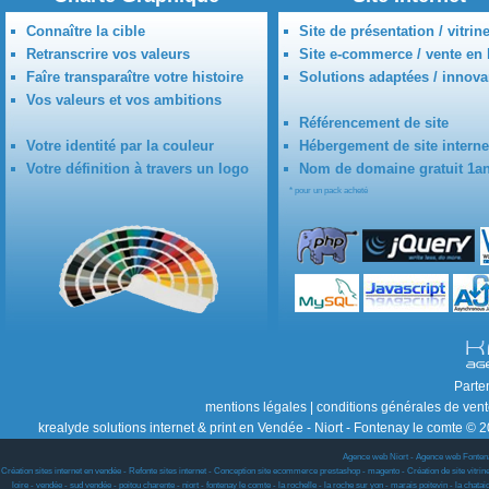
Connaître la cible
Site de présentation / vitrin
Retranscrire vos valeurs
Site e-commerce / vente en 
Faîre transparaître votre histoire
Solutions adaptées / innova
Vos valeurs et vos ambitions
Référencement de site
Votre identité par la couleur
Hébergement de site interne
Votre définition à travers un logo
Nom de domaine gratuit 1a
* pour un pack acheté
Parte
mentions légales
|
conditions générales de ven
krealyde solutions internet & print en Vendée - Niort - Fontenay le comte © 2
Agence web Niort
-
Agence web Fonten
Création sites internet en vendée - Refonte sites internet - Conception site ecommerce prestashop - magento - Création de site vitrine w
loire - vendée - sud vendée - poitou charente - niort - fontenay le comte - la rochelle - la roche sur yon - marais poitevin - la chat