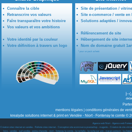
Connaître la cible
Site de présentation / vitrin
Retranscrire vos valeurs
Site e-commerce / vente en 
Faîre transparaître votre histoire
Solutions adaptées / innova
Vos valeurs et vos ambitions
Référencement de site
Votre identité par la couleur
Hébergement de site interne
Votre définition à travers un logo
Nom de domaine gratuit 1a
* pour un pack acheté
Parte
mentions légales
|
conditions générales de ven
krealyde solutions internet & print en Vendée - Niort - Fontenay le comte © 2
Agence web Niort
-
Agence web Fonten
Création sites internet en vendée - Refonte sites internet - Conception site ecommerce prestashop - magento - Création de site vitrine w
loire - vendée - sud vendée - poitou charente - niort - fontenay le comte - la rochelle - la roche sur yon - marais poitevin - la chat