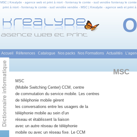
MSC | Krealyde - agence web et print à niort - fontenay le comte - sud vendée fontenay le comte
print à niort - fontenay le comte - sud vendée vendée - MSC | Krealyde - agence web et print à 
comte - sud vendée en pays de la loire - MSC | Krealyde - agence web et print à niort - fontena
et infogra
Menu principal
Accueil
Réferences
Catalogue
Nos packs
Nos Formations
Actualités
L’agen
Aller au contenu principal
Aller au contenu secondaire
MSC
MSC
(Mobile Switching Center) CCM, centre
de commutation du service mobile. Les centres
de téléphonie mobile gèrent
les conversations entre les usagers de la
téléphonie mobile au sein d’un
réseau et établissent la liaison
avec un autre réseau de téléphonie
mobile ou avec un réseau fixe. Le CCM