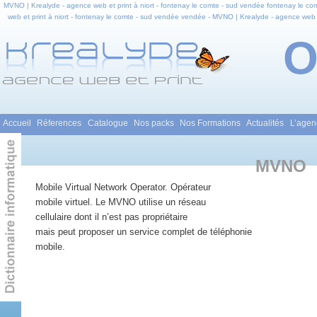
MVNO | Krealyde - agence web et print à niort - fontenay le comte - sud vendée fontenay le co
web et print à niort - fontenay le comte - sud vendée vendée - MVNO | Krealyde - agence web e
fontenay le comte - sud vendée en pays de la loire - MVNO | Krealyde - agence web et print à n
Formations web et
Menu principal
Accueil
Réferences
Catalogue
Nos packs
Nos Formations
Actualités
L’agen
Aller au contenu principal
Aller au contenu secondaire
MVNO
Mobile Virtual Network Operator. Opérateur
mobile virtuel. Le MVNO utilise un réseau
cellulaire dont il n’est pas propriétaire
mais peut proposer un service complet de téléphonie
mobile.