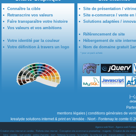
Connaître la cible
Site de présentation / vitrin
Retranscrire vos valeurs
Site e-commerce / vente en 
Faîre transparaître votre histoire
Solutions adaptées / innova
Vos valeurs et vos ambitions
Référencement de site
Votre identité par la couleur
Hébergement de site interne
Votre définition à travers un logo
Nom de domaine gratuit 1a
* pour un pack acheté
Parte
mentions légales
|
conditions générales de ven
krealyde solutions internet & print en Vendée - Niort - Fontenay le comte © 2
Agence web Niort
-
Agence web Fonten
Création sites internet en vendée - Refonte sites internet - Conception site ecommerce prestashop - magento - Création de site vitrine w
loire - vendée - sud vendée - poitou charente - niort - fontenay le comte - la rochelle - la roche sur yon - marais poitevin - la chat