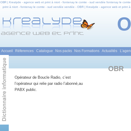
OBR | Krealyde - agence web et print à niort - fontenay le comte - sud vendée fontenay le comte
print à niort - fontenay le comte - sud vendée vendée - OBR | Krealyde - agence web et print à 
comte - sud vendée en pays de la loire - OBR | Krealyde - agence web et print à niort - fontena
et infogra
Menu principal
Accueil
Réferences
Catalogue
Nos packs
Nos Formations
Actualités
L’agen
Aller au contenu principal
Aller au contenu secondaire
OBR
Opérateur de Boucle Radio, c’est
l’opérateur qui relie par radio l’abonné,au
PABX public.