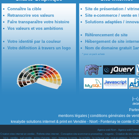
Connaître la cible
Site de présentation / vitrin
Retranscrire vos valeurs
Site e-commerce / vente en 
Faîre transparaître votre histoire
Solutions adaptées / innova
Vos valeurs et vos ambitions
Référencement de site
Votre identité par la couleur
Hébergement de site interne
Votre définition à travers un logo
Nom de domaine gratuit 1a
* pour un pack acheté
Parte
mentions légales
|
conditions générales de ven
krealyde solutions internet & print en Vendée - Niort - Fontenay le comte © 2
Agence web Niort
-
Agence web Fonten
Création sites internet en vendée - Refonte sites internet - Conception site ecommerce prestashop - magento - Création de site vitrine w
loire - vendée - sud vendée - poitou charente - niort - fontenay le comte - la rochelle - la roche sur yon - marais poitevin - la chat