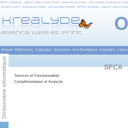
SFCA | Krealyde - agence web et print à niort - fontenay le comte - sud vendée fontenay le comt
et print à niort - fontenay le comte - sud vendée vendée - SFCA | Krealyde - agence web et print
le comte - sud vendée en pays de la loire - SFCA | Krealyde - agence web et print à niort - fon
web et infog
Menu principal
Accueil
Réferences
Catalogue
Nos packs
Nos Formations
Actualités
L’agen
Aller au contenu principal
Aller au contenu secondaire
SFCA
Services et Fonctionnalités
Complémentaires et Avancés.