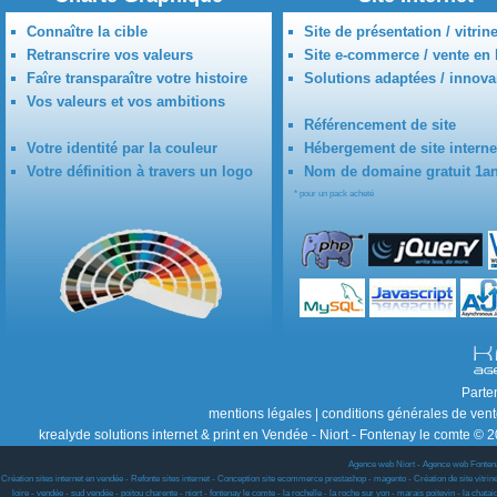
Connaître la cible
Site de présentation / vitrin
Retranscrire vos valeurs
Site e-commerce / vente en 
Faîre transparaître votre histoire
Solutions adaptées / innova
Vos valeurs et vos ambitions
Référencement de site
Votre identité par la couleur
Hébergement de site interne
Votre définition à travers un logo
Nom de domaine gratuit 1a
* pour un pack acheté
Parte
mentions légales
|
conditions générales de ven
krealyde solutions internet & print en Vendée - Niort - Fontenay le comte © 2
Agence web Niort
-
Agence web Fonten
Création sites internet en vendée - Refonte sites internet - Conception site ecommerce prestashop - magento - Création de site vitrine w
loire - vendée - sud vendée - poitou charente - niort - fontenay le comte - la rochelle - la roche sur yon - marais poitevin - la chat