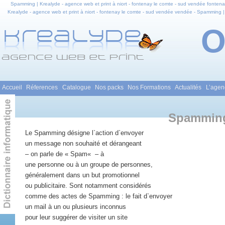
Spamming | Krealyde - agence web et print à niort - fontenay le comte - sud vendée fontena
Krealyde - agence web et print à niort - fontenay le comte - sud vendée vendée - Spamming |
agence web et print à niort - fontenay le comte - sud vendée en pays de la loire - Spamming
identité visuelle - graphisme - Print
Menu principal
Accueil
Réferences
Catalogue
Nos packs
Nos Formations
Actualités
L’agen
Aller au contenu principal
Aller au contenu secondaire
Spammin
Le Spamming désigne l`action d`envoyer
un message non souhaité et dérangeant
– on parle de « Spam« – à
une personne ou à un groupe de personnes,
généralement dans un but promotionnel
ou publicitaire. Sont notamment considérés
comme des actes de Spamming : le fait d`envoyer
un mail à un ou plusieurs inconnus
pour leur suggérer de visiter un site