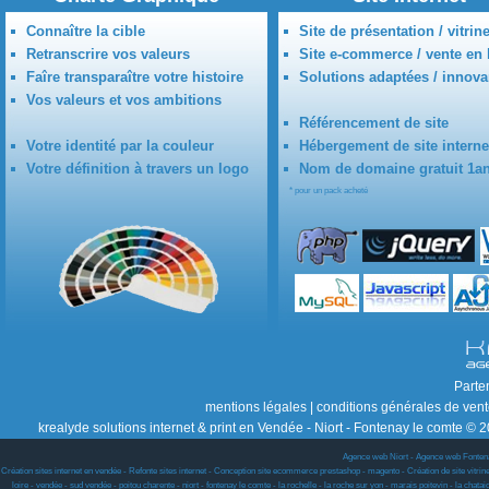
Connaître la cible
Site de présentation / vitrin
Retranscrire vos valeurs
Site e-commerce / vente en 
Faîre transparaître votre histoire
Solutions adaptées / innova
Vos valeurs et vos ambitions
Référencement de site
Votre identité par la couleur
Hébergement de site interne
Votre définition à travers un logo
Nom de domaine gratuit 1a
* pour un pack acheté
Parte
mentions légales
|
conditions générales de ven
krealyde solutions internet & print en Vendée - Niort - Fontenay le comte © 2
Agence web Niort
-
Agence web Fonten
Création sites internet en vendée - Refonte sites internet - Conception site ecommerce prestashop - magento - Création de site vitrine w
loire - vendée - sud vendée - poitou charente - niort - fontenay le comte - la rochelle - la roche sur yon - marais poitevin - la chat