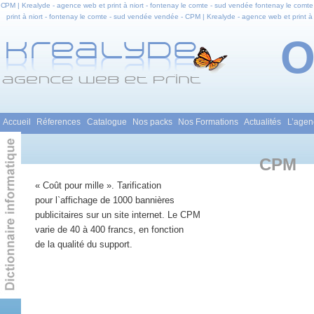
CPM | Krealyde - agence web et print à niort - fontenay le comte - sud vendée fontenay le comte
print à niort - fontenay le comte - sud vendée vendée - CPM | Krealyde - agence web et print à 
comte - sud vendée en pays de la loire - CPM | Krealyde - agence web et print à niort - fontena
et infogra
Menu principal
Accueil
Réferences
Catalogue
Nos packs
Nos Formations
Actualités
L’agen
Aller au contenu principal
Aller au contenu secondaire
CPM
« Coût pour mille ». Tarification
pour l`affichage de 1000 bannières
publicitaires sur un site internet. Le CPM
varie de 40 à 400 francs, en fonction
de la qualité du support.