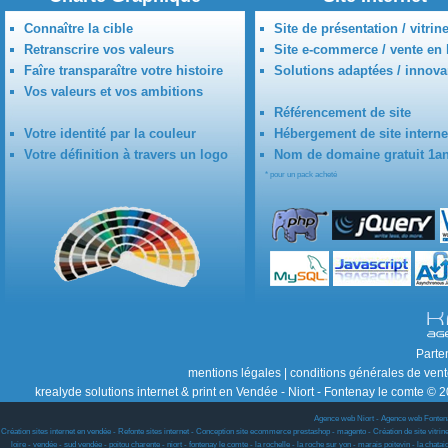
Connaître la cible
Site de présentation / vitrin
Retranscrire vos valeurs
Site e-commerce / vente en 
Faîre transparaître votre histoire
Solutions adaptées / innova
Vos valeurs et vos ambitions
Référencement de site
Votre identité par la couleur
Hébergement de site interne
Votre définition à travers un logo
Nom de domaine gratuit 1a
* pour un pack acheté
Parte
mentions légales
|
conditions générales de ven
krealyde solutions internet & print en Vendée - Niort - Fontenay le comte © 2
Agence web Niort
-
Agence web Fonten
Création sites internet en vendée - Refonte sites internet - Conception site ecommerce prestashop - magento - Création de site vitrine w
loire - vendée - sud vendée - poitou charente - niort - fontenay le comte - la rochelle - la roche sur yon - marais poitevin - la chat