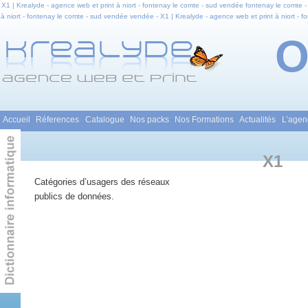
X1 | Krealyde - agence web et print à niort - fontenay le comte - sud vendée fontenay le comte - 
à niort - fontenay le comte - sud vendée vendée - X1 | Krealyde - agence web et print à niort - f
vendée en pays de la loire - X1 | Krealyde - agence web et print à niort - fontenay le comte - s
- 
Menu principal
Accueil
Réferences
Catalogue
Nos packs
Nos Formations
Actualités
L’agen
Aller au contenu principal
Aller au contenu secondaire
X1
Catégories d’usagers des réseaux
publics de données.