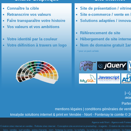
Connaître la cible
Site de présentation / vitrin
Retranscrire vos valeurs
Site e-commerce / vente en 
Faîre transparaître votre histoire
Solutions adaptées / innova
Vos valeurs et vos ambitions
Référencement de site
Votre identité par la couleur
Hébergement de site interne
Votre définition à travers un logo
Nom de domaine gratuit 1a
* pour un pack acheté
Parte
mentions légales
|
conditions générales de ven
krealyde solutions internet & print en Vendée - Niort - Fontenay le comte © 2
Agence web Niort
-
Agence web Fonten
Création sites internet en vendée - Refonte sites internet - Conception site ecommerce prestashop - magento - Création de site vitrine w
loire - vendée - sud vendée - poitou charente - niort - fontenay le comte - la rochelle - la roche sur yon - marais poitevin - la chat