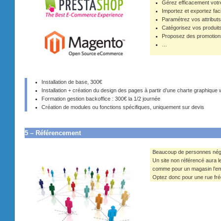
Gérez efficacement votre
Importez et exportez fa
Paramétrez vos attribut
Catégorisez vos produit
Proposez des promotions
…
Installation de base, 300€
Installation + création du design des pages à partir d’une charte graphiqu
Formation gestion backoffice : 300€ la 1/2 journée
Création de modules ou fonctions spécifiques, uniquement sur devis
5 – Référencement
Beaucoup de personnes néglig
Un site non référencé aura
comme pour un magasin l’em
Optez donc pour une rue fré