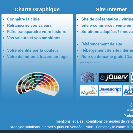
Charte Graphique
Site Internet
Connaître la cible
Site de présentation / vitrin
Retranscrire vos valeurs
Site e-commerce / vente en 
Faîre transparaître votre histoire
Solutions adaptées / innova
Vos valeurs et vos ambitions
Référencement de site
Votre identité par la couleur
Hébergement de site interne
Votre définition à travers un logo
Nom de domaine gratuit 1a
* pour un pack acheté
Parte
mentions légales
|
conditions générales de ven
krealyde solutions internet & print en Vendée - Niort - Fontenay le comte © 2