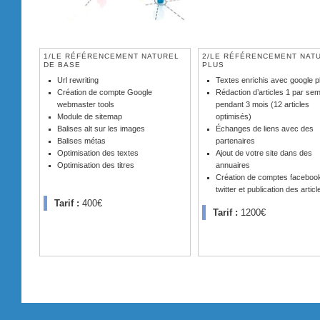
1/LE RÉFÉRENCEMENT NATUREL
2/LE RÉFÉRENCEMENT NAT
DE BASE
PLUS
Url rewriting
Textes enrichis avec google p
Création de compte Google
Rédaction d’articles 1 par se
webmaster tools
pendant 3 mois (12 articles
Module de sitemap
optimisés)
Balises alt sur les images
Échanges de liens avec des
Balises métas
partenaires
Optimisation des textes
Ajout de votre site dans des
Optimisation des titres
annuaires
Création de comptes facebook
twitter et publication des articl
Tarif :
400€
Tarif :
1200€