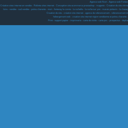
Agence web Niort
-
Agence web Fonten
Création sites internet en vendée - Refonte sites internet - Conception site ecommerce prestashop - magento - Création de site vitrine w
loire - vendée - sud vendée - poitou charente - niort - fontenay le comte - la rochelle - la roche sur yon - marais poitevin - la chat
Creation de site - création site internet - agence de referencement - referencement i
hébergement web - creation site internet région vendéenne et poitou charen
Print - support papier - imprimerie - carte de visite - carte pvc - prospectus - deplian