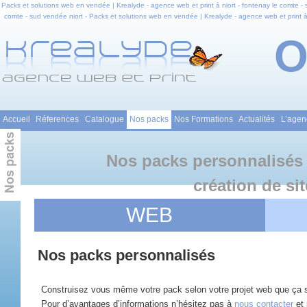
Packs et solutions web en vendée | Krealyde - agence web et print à niort - fontenay le comte -
comte - sud vendée niort - Packs et solutions web en vendée | Krealyde - agence web et print 
niort - fontenay le comte - sud vendée en poitou charente - Packs et solutions web en vendée | 
vendée | Krealyde - agence web et print à niort - fontenay le comte - sud vendée sud vendée - C
Menu principal
Accueil
Réferences
Catalogue
Nos packs
Nos Formations
Actualités
L’agen
Aller au contenu principal
Aller au contenu secondaire
Nos packs personnalisés 
création de si
WEB
Nos packs personnalisés
Construisez vous même votre pack selon votre projet web que ça so
Pour d’avantages d’informations n’hésitez pas à
nous contacter
et 