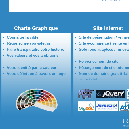
Charte Graphique
Site Internet
Connaître la cible
Site de présentation / vitrin
Retranscrire vos valeurs
Site e-commerce / vente en 
Faîre transparaître votre histoire
Solutions adaptées / innova
Vos valeurs et vos ambitions
Référencement de site
Votre identité par la couleur
Hébergement de site interne
Votre définition à travers un logo
Nom de domaine gratuit 1a
* pour un pack acheté