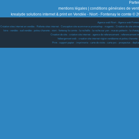
Parte
mentions légales
|
conditions générales de ven
krealyde solutions internet & print en Vendée - Niort - Fontenay le comte © 2
Agence web Niort
-
Agence web Fonten
Création sites internet en vendée - Refonte sites internet - Conception site ecommerce prestashop - magento - Création de site vitrine w
loire - vendée - sud vendée - poitou charente - niort - fontenay le comte - la rochelle - la roche sur yon - marais poitevin - la chat
Creation de site - création site internet - agence de referencement - referencement i
hébergement web - creation site internet région vendéenne et poitou charen
Print - support papier - imprimerie - carte de visite - carte pvc - prospectus - deplian