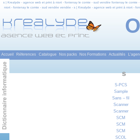
s | Krealyde - agence web et print à niort - fontenay le comte - sud vendée fontenay le comte - 
niort - fontenay le comte - sud vendée vendée - s | Krealyde - agence web et print à niort - fo
vendée en pays de la loire - s | Krealyde - agence web et print à niort - fontenay le comte - sud
cr
Menu principal
Accueil
Réferences
Catalogue
Nos packs
Nos Formations
Actualités
L’agen
Aller au contenu principal
Aller au contenu secondaire
s
S-PCS
Sample
Sans – fil
Scanner
Scanner
SCM
SCM
SCM
SCOL